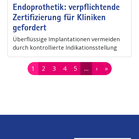
Endoprothetik: verpflichtende
Zertifizierung für Kliniken
gefordert
Überflüssige Implantationen vermeiden
durch kontrollierte Indikationsstellung
Seitennummerierung
Seite
Seite
Seite
Seite
Seite
Nächste Seite
Letzte Seite
1
2
3
4
5
…
›
»