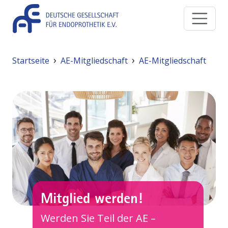
Direkt zum Inhalt
Pfadnavigation
Startseite
AE-Mitgliedschaft
AE-Mitgliedschaft
Mitglied werden!
Werden Sie Teil der AE –