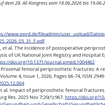
uf dem 28. AE-Kongress vom 18.06.2026 bis 19.06
ps://www.eprd.de/fileadmin/user_upload/Dateie
25_2026_03_31_F.pdf
S., et al. The incidence of postoperative peripro
sis of UK National Joint Registry and Hospital E
tps://doi.org/10.1371/journal.pmed.1004462
al. Proximal femoral periprosthetic fractures: A 
 Volume 4, Issue 1, 2026, Pages 66-74, ISSN 2949
.2025.12.004
et al. Impact of periprosthetic femoral fracture
urg Res. 2025 Nov 7;20(1):967.
https://doi.org/1
/Gesundheit-und-Gesellschaft/Gesundheitliche