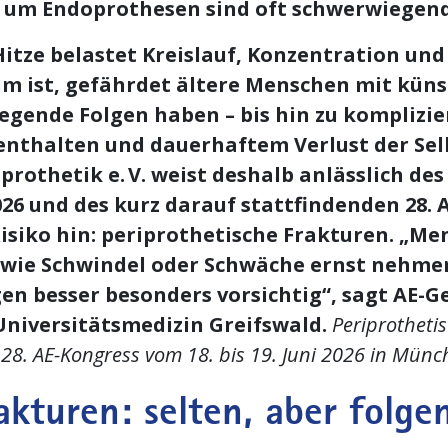
 um Endoprothesen sind oft schwerwiegen
itze belastet Kreislauf, Konzentration und 
 ist, gefährdet ältere Menschen mit künst
egende Folgen haben – bis hin zu kompliz
enthalten und dauerhaftem Verlust der Selb
prothetik e. V. weist deshalb anlässlich d
026 und des kurz darauf stattfindenden 28.
isiko hin: periprothetische Frakturen. „M
wie Schwindel oder Schwäche ernst nehmen.
gen besser besonders vorsichtig“, sagt AE-G
Universitätsmedizin Greifswald.
Periprotheti
 AE-Kongress vom 18. bis 19. Juni 2026 in Münc
akturen: selten, aber folg