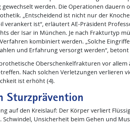
g gewechselt werden. Die Operationen dauern o
othetik. „Entscheidend ist nicht nur der Knoch
l verankert ist“, erläutert AE-Präsident Profes
ts der Isar in München. Je nach Frakturtyp müs
erfahren kombiniert werden. „Solche Eingriffe s
ahlen und Erfahrung versorgt werden“, betont 
iprothetische Oberschenkelfrakturen vor allem 
effen. Nach solchen Verletzungen verlieren vi
chkeit ist erhöht (4).
h Sturzprävention
ng auf den Kreislauf: Der Körper verliert Flüssi
n. Schwindel, Unsicherheit beim Gehen und M