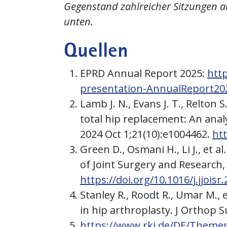
Gegenstand zahlreicher Sitzungen a
unten.
Quellen
EPRD Annual Report 2025:
htt
presentation-AnnualReport20
Lamb J. N., Evans J. T., Relton 
total hip replacement: An analy
2024 Oct 1;21(10):e1004462.
ht
Green D., Osmani H., Li J., et 
of Joint Surgery and Research,
https://doi.org/10.1016/j.jjoisr
Stanley R., Roodt R., Umar M., 
in hip arthroplasty. J Orthop S
https://www.rki.de/DE/Themen