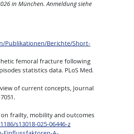
.2026 in München. Anmeldung siehe
n/Publikationen/Berichte/Short-
sthetic femoral fracture following
pisodes statistics data. PLoS Med.
review of current concepts, Journal
-7051.
s on frailty, mobility and outcomes
0.1186/s13018-025-06446-z
-Einflussfaktoren-A-