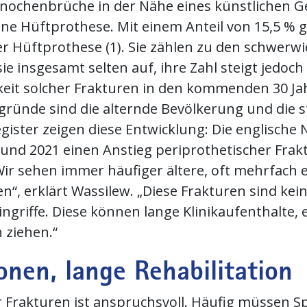
Knochenbrüche in der Nähe eines künstlichen G
e Hüftprothese. Mit einem Anteil von 15,5 % g
er Hüftprothese (1). Sie zählen zu den schwer
e insgesamt selten auf, ihre Zahl steigt jedoch 
keit solcher Frakturen in den kommenden 30 Ja
ünde sind die alternde Bevölkerung und die st
ister zeigen diese Entwicklung: Die englische 
0 und 2021 einen Anstieg periprothetischer Fra
„Wir sehen immer häufiger ältere, oft mehrfach
n“, erklärt Wassilew. „Diese Frakturen sind ke
ngriffe. Diese können lange Klinikaufenthalte,
 ziehen.“
onen, lange Rehabilitation
 Frakturen ist anspruchsvoll. Häufig müssen Sp