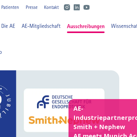
Benutzermenü
Patienten
Presse
Kontakt
Main navigation
Die AE
AE-Mitgliedschaft
Ausschreibungen
Wissenscha
p
AE-
Industriepartnerp
Smith + Nephew
AE meets Munich A