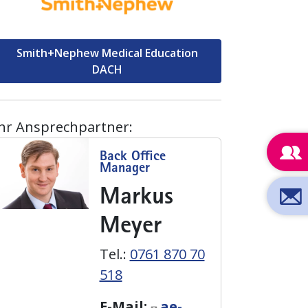
Smith+Nephew Medical Education
DACH
Ihr Ansprechpartner:
Back Office
Manager
Markus
Meyer
Tel.:
0761 870 70
518
E-Mail:
ae-