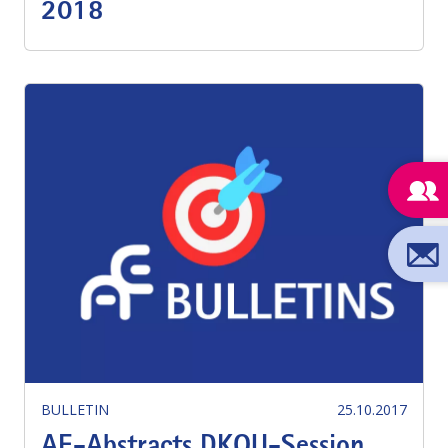
2018
BULLETIN
25.10.2017
AE-Abstracts DKOU-Session