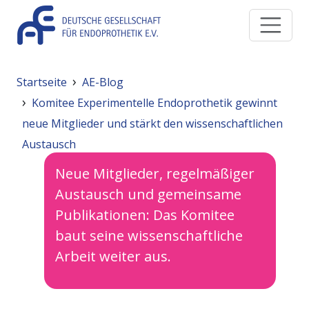
Direkt zum Inhalt
Pfadnavigation
Startseite
AE-Blog
Komitee Experimentelle Endoprothetik gewinnt
neue Mitglieder und stärkt den wissenschaftlichen
Austausch
Neue Mitglieder, regelmäßiger
Austausch und gemeinsame
Publikationen: Das Komitee
baut seine wissenschaftliche
Arbeit weiter aus.