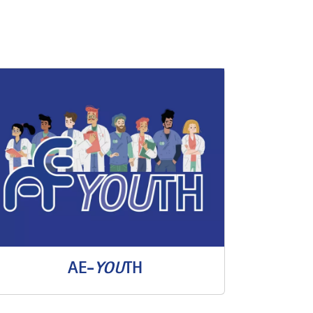
AE-
YOU
TH