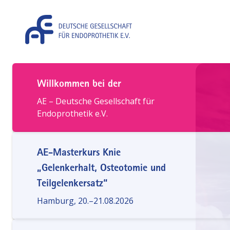
Direkt zum Inhalt
Willkommen bei der
AE – Deutsche Gesellschaft für
Endoprothetik e.V.
AE-Masterkurs Knie
„Gelenkerhalt, Osteotomie und
Teilgelenkersatz“
Hamburg, 20.–21.08.2026