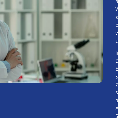
a
W
w
I
D
S
z
s
a
A
S