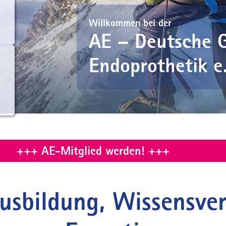
Willkommen bei der
AE – Deutsche G
Endoprothetik e
+++ AE-Mitglied werden! +++
usbildung, Wissensve