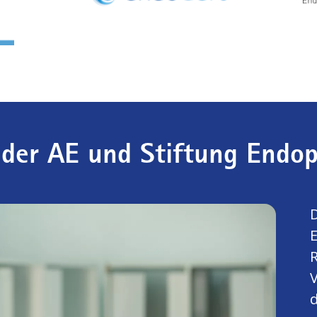
 der AE und Stiftung Endop
D
E
V
d