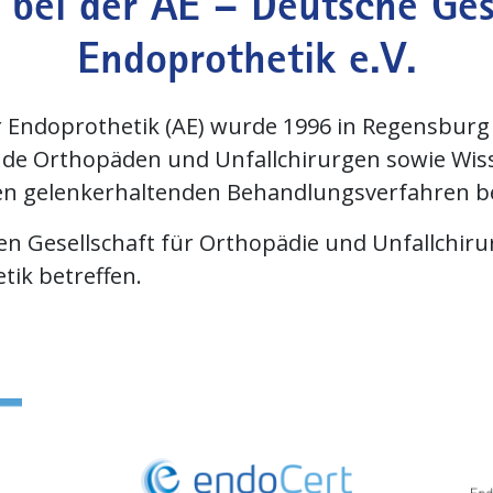
bei der AE – Deutsche Gese
Endoprothetik e.V.
ür Endoprothetik (AE) wurde 1996 in Regensburg
nde Orthopäden und Unfallchirurgen sowie Wisse
ven gelenkerhaltenden Behandlungsverfahren b
en Gesellschaft für Orthopädie und Unfallchirur
etik betreffen.