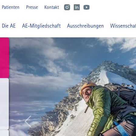
Benutzermenü
Patienten
Presse
Kontakt
Main navigation
Die AE
AE-Mitgliedschaft
Ausschreibungen
Wissenscha
Previous