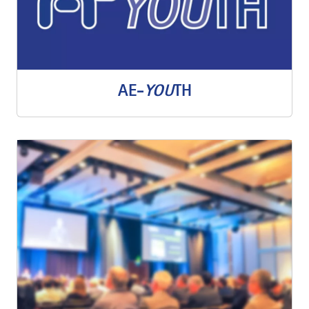
AE-
YOU
TH